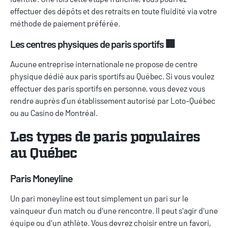
effectuer des dépôts et des retraits en toute fluidité via votre
méthode de paiement préférée.
Les centres physiques de paris sportifs 🏢
Aucune entreprise internationale ne propose de centre
physique dédié aux paris sportifs au Québec. Si vous voulez
effectuer des paris sportifs en personne, vous devez vous
rendre auprès d’un établissement autorisé par Loto-Québec
ou au Casino de Montréal.
Les types de paris populaires
au Québec
Paris Moneyline
Un pari moneyline est tout simplement un pari sur le
vainqueur d’un match ou d'une rencontre. Il peut s'agir d'une
équipe ou d'un athlète. Vous devrez choisir entre un favori,