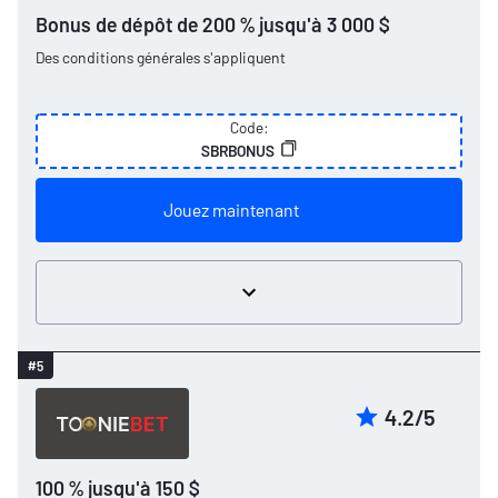
Bonus de dépôt de 200 % jusqu'à 3 000 $
Des conditions générales s'appliquent
Code:
SBRBONUS
Jouez maintenant
#5
4.2/5
100 % jusqu'à 150 $