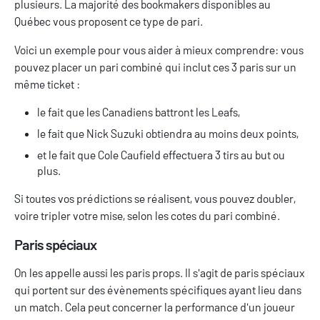
plusieurs. La majorité des bookmakers disponibles au
Québec vous proposent ce type de pari.
Voici un exemple pour vous aider à mieux comprendre: vous
pouvez placer un pari combiné qui inclut ces 3 paris sur un
même ticket :
le fait que les Canadiens battront les Leafs,
le fait que Nick Suzuki obtiendra au moins deux points,
et le fait que Cole Caufield effectuera 3 tirs au but ou
plus.
Si toutes vos prédictions se réalisent, vous pouvez doubler,
voire tripler votre mise, selon les cotes du pari combiné.
Paris spéciaux
On les appelle aussi les paris props. Il s'agit de paris spéciaux
qui portent sur des évènements spécifiques ayant lieu dans
un match. Cela peut concerner la performance d'un joueur