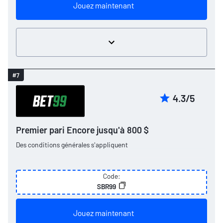
Jouez maintenant
#7
4.3/5
Premier pari Encore jusqu'à 800 $
Des conditions générales s'appliquent
Code:
SBR99
Jouez maintenant