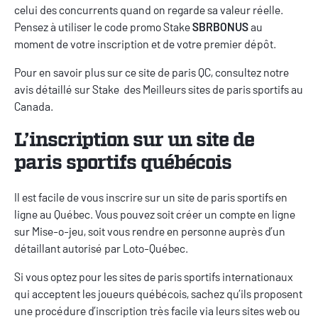
celui des concurrents quand on regarde sa valeur réelle.
Pensez à utiliser le code promo Stake
SBRBONUS
au
moment de votre inscription et de votre premier dépôt.
Pour en savoir plus sur ce site de paris QC, consultez notre
avis détaillé sur Stake des
Meilleurs sites de paris sportifs au
Canada
.
L’inscription sur un site de
paris sportifs québécois
Il est facile de vous inscrire sur un site de paris sportifs en
ligne au Québec. Vous pouvez soit créer un compte en ligne
sur Mise-o-jeu, soit vous rendre en personne auprès d’un
détaillant autorisé par Loto-Québec.
Si vous optez pour les sites de paris sportifs internationaux
qui acceptent les joueurs québécois, sachez qu’ils proposent
une procédure d’inscription très facile via leurs sites web ou