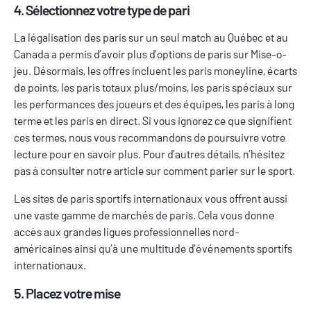
4. Sélectionnez votre type de pari
La légalisation des paris sur un seul match au Québec et au
Canada a permis d’avoir plus d’options de paris sur Mise-o-
jeu. Désormais, les offres incluent les paris moneyline, écarts
de points, les paris totaux plus/moins, les paris spéciaux sur
les performances des joueurs et des équipes, les paris à long
terme et les paris en direct. Si vous ignorez ce que signifient
ces termes, nous vous recommandons de poursuivre votre
lecture pour en savoir plus. Pour d’autres détails, n’hésitez
pas à consulter notre article sur comment parier sur le sport.
Les sites de paris sportifs internationaux vous offrent aussi
une vaste gamme de marchés de paris. Cela vous donne
accès aux grandes ligues professionnelles nord-
américaines ainsi qu’à une multitude d’événements sportifs
internationaux.
5. Placez votre mise