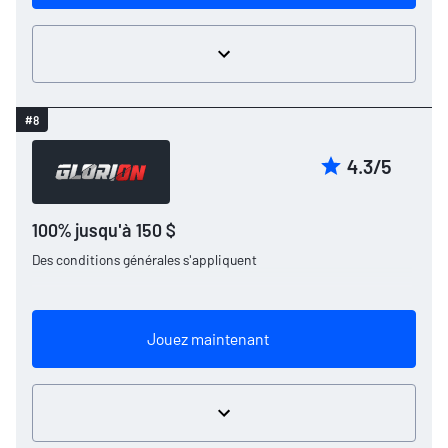
#8
4.3/5
100% jusqu'à 150 $
Des conditions générales s'appliquent
Jouez maintenant