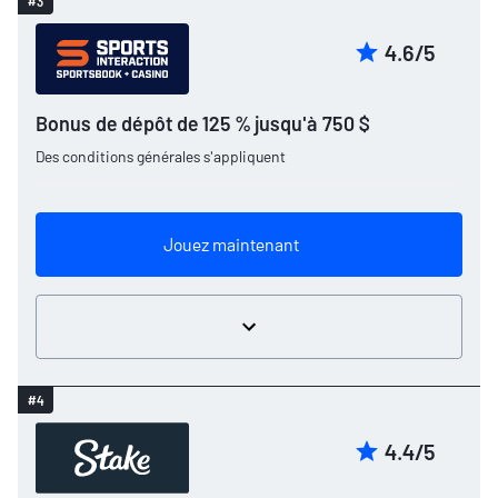
#3
4.6/5
Bonus de dépôt de 125 % jusqu'à 750 $
Des conditions générales s'appliquent
Jouez maintenant
#4
4.4/5