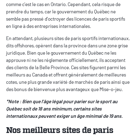
comme c’est le cas en Ontario. Cependant, cela risque de
prendre du temps, car le gouvernement du Québec ne
semble pas pressé d’octroyer des licences de paris sportifs
en ligne à des entreprises internationales.
En attendant, plusieurs sites de paris sportifs internationaux,
dits offshores, opèrent dans la province dans une zone grise
juridique. Bien que le gouvernement du Québec ne les
approuve ni ne les réglemente officiellement, ils acceptent
des clients de la Belle Province. Ces sites figurent parmi les
meilleurs au Canada et offrent généralement de meilleures
cotes, une plus grande variété de marchés de paris ainsi que
des bonus de bienvenue plus avantageux que Mise-o-jeu.
*Note : Bien que l’âge légal pour parier sur le sport au
Québec soit de 18 ans minimum, certains sites
internationaux peuvent exiger un âge minimal de 19 ans.
Nos meilleurs sites de paris