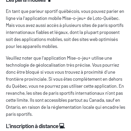
En tant que parieur sportif québécois, vous pouvez parier en
ligne via l'application mobile Mise-o-jeu+ de Loto-Québec.
Mais vous avez aussi accès à plusieurs sites de paris sportifs
internationaux fiables et légaux, dont la plupart proposent
soit des applications mobiles, soit des sites web optimisés
pour les appareils mobiles.
Veuillez noter que l'application Mise-o-jeu+ utilise une
technologie de géolocalisation très précise. Vous pourriez
donc être bloqué si vous vous trouvez à proximité d'une
frontière provinciale. Si vous êtes complètement en dehors
du Québec, vous ne pourrez pas utiliser cette application. En
revanche, les sites de paris sportifs internationaux n’ont pas
cette limite. Ils sont accessibles partout au Canada, sauf en
Ontario, en raison de la réglementation locale qui encadre les
paris sportifs.
L’inscription à distance 💻