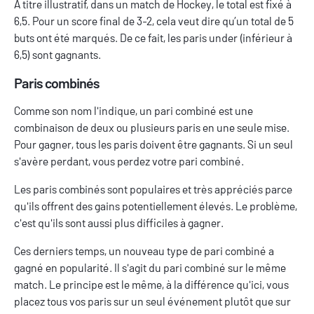
À titre illustratif, dans un match de Hockey, le total est fixé à
6,5. Pour un score final de 3-2, cela veut dire qu’un total de 5
buts ont été marqués. De ce fait, les paris under (inférieur à
6,5) sont gagnants.
Paris combinés
Comme son nom l'indique, un pari combiné est une
combinaison de deux ou plusieurs paris en une seule mise.
Pour gagner, tous les paris doivent être gagnants. Si un seul
s'avère perdant, vous perdez votre pari combiné.
Les paris combinés sont populaires et très appréciés parce
qu'ils offrent des gains potentiellement élevés. Le problème,
c'est qu'ils sont aussi plus difficiles à gagner.
Ces derniers temps, un nouveau type de pari combiné a
gagné en popularité. Il s'agit du pari combiné sur le même
match. Le principe est le même, à la différence qu'ici, vous
placez tous vos paris sur un seul événement plutôt que sur