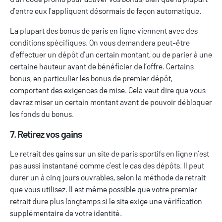
d’entre eux l’appliquent désormais de façon automatique.
La plupart des bonus de paris en ligne viennent avec des
conditions spécifiques. On vous demandera peut-être
d’effectuer un dépôt d’un certain montant, ou de parier à une
certaine hauteur avant de bénéficier de l’offre. Certains
bonus, en particulier les bonus de premier dépôt,
comportent des exigences de mise. Cela veut dire que vous
devrez miser un certain montant avant de pouvoir débloquer
les fonds du bonus.
7. Retirez vos gains
Le retrait des gains sur un site de paris sportifs en ligne n’est
pas aussi instantané comme c’est le cas des dépôts. Il peut
durer un à cinq jours ouvrables, selon la méthode de retrait
que vous utilisez. Il est même possible que votre premier
retrait dure plus longtemps si le site exige une vérification
supplémentaire de votre identité.