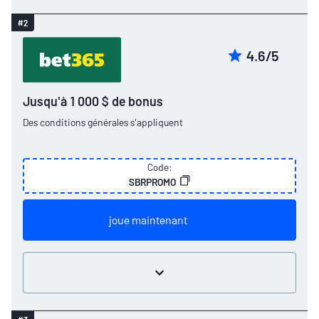
#2
4.6/5
Jusqu'à 1 000 $ de bonus
Des conditions générales s'appliquent
Code:
SBRPROMO
joue maintenant