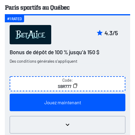
Paris sportifs au Québec
#1 RATED
4.3/5
Bonus de dépôt de 100 % jusqu'à 150 $
Des conditions générales s'appliquent
Code:
SBR777
Jouez maintenant