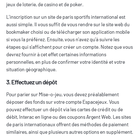
jeux de loterie, de casino et de poker.
L’inscription sur un site de paris sportifs international est
aussi simple. Il vous suffit de vous rendre sur le site web du
bookmaker choisi ou de télécharger son application mobile
si vous la préférez. Ensuite, vous n’avez qu’à suivre les
étapes qui s’affichent pour créer un compte. Notez que vous
devrez fournir à cet effet certaines informations
personnelles, en plus de confirmer votre identité et votre
situation géographique.
3. Effectuez un dépôt
Pour parier sur Mise-o-jeu, vous devez préalablement
déposer des fonds sur votre compte Espacejeux. Vous
pouvez effectuer un dépôt via les cartes de crédit ou de
débit, Interac en ligne ou des coupons Argent Web. Les sites
de paris internationaux offrent des méthodes de paiement
similaires, ainsi que plusieurs autres options en supplément.