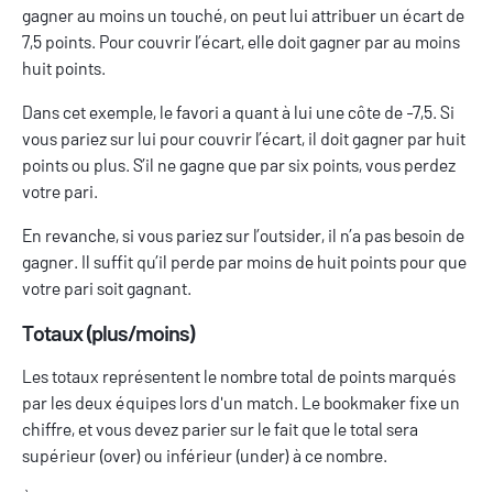
gagner au moins un touché, on peut lui attribuer un écart de
7,5 points. Pour couvrir l’écart, elle doit gagner par au moins
huit points.
Dans cet exemple, le favori a quant à lui une côte de -7,5. Si
vous pariez sur lui pour couvrir l’écart, il doit gagner par huit
points ou plus. S’il ne gagne que par six points, vous perdez
votre pari.
En revanche, si vous pariez sur l’outsider, il n’a pas besoin de
gagner. Il suffit qu’il perde par moins de huit points pour que
votre pari soit gagnant.
Totaux (plus/moins)
Les totaux représentent le nombre total de points marqués
par les deux équipes lors d'un match. Le bookmaker fixe un
chiffre, et vous devez parier sur le fait que le total sera
supérieur (over) ou inférieur (under) à ce nombre.